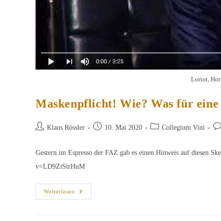
Loriot, Hor
Maskenpflicht! Wie? Was für ein
Beitrags-
Beitrag
Beitrags-
Bei
Klaus Rössler
10. Mai 2020
Collegium Vini
Autor:
veröffentlicht:
Kategorie:
Ko
Gestern im Espresso der FAZ gab es einen Hinweis auf diesen Ske
v=LD9ZiStrHuM
Maskenpflicht!
Weiterlesen
Wie?
Was
Für
Eine