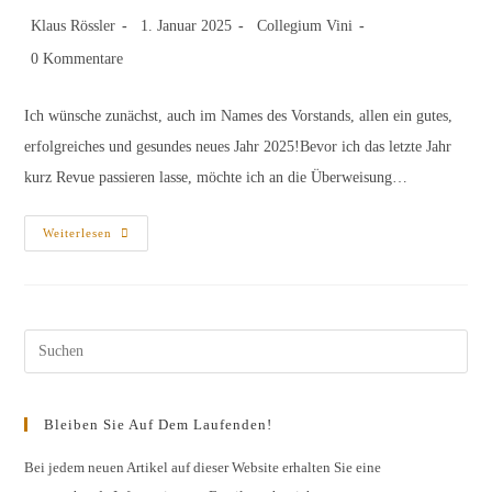
Beitrags-
Beitrag
Beitrags-
Klaus Rössler
1. Januar 2025
Collegium Vini
Autor:
veröffentlicht:
Kategorie:
Beitrags-
0 Kommentare
Kommentare:
Ich wünsche zunächst, auch im Names des Vorstands, allen ein gutes,
erfolgreiches und gesundes neues Jahr 2025!Bevor ich das letzte Jahr
kurz Revue passieren lasse, möchte ich an die Überweisung…
Happy
Weiterlesen
New
Year
–
Und
Save
The
Dates!
Pres
Esc
to
Bleiben Sie Auf Dem Laufenden!
clos
the
Bei jedem neuen Artikel auf dieser Website erhalten Sie eine