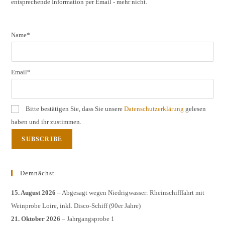
entsprechende Information per Email - mehr nicht.
sear
pane
Name*
Email*
Bitte bestätigen Sie, dass Sie unsere
Datenschutzerklärung
gelesen
haben und ihr zustimmen.
Demnächst
15. August 2026
– Abgesagt wegen Niedrigwasser: Rheinschifffahrt mit
Weinprobe Loire, inkl. Disco-Schiff (90er Jahre)
21. Oktober 2026
– Jahrgangsprobe 1