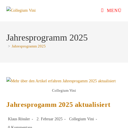
Zum
MENÜ
Inhalt
springen
Jahresprogramm 2025
>
Jahresprogramm 2025
Collegium Vini
Jahresprogamm 2025 aktualisiert
Beitrags-
Beitrag
Beitrags-
Klaus Rössler
2. Februar 2025
Collegium Vini
Autor:
veröffentlicht:
Kategorie:
Beitrags-
0 Kommentare