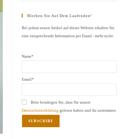
Escape
to
Bleiben Sie Auf Dem Laufenden!
close
the
Bei jedem neuen Artikel auf dieser Website erhalten Sie
eine entsprechende Information per Email - mehr nicht.
search
panel.
Name*
Email*
Bitte bestätigen Sie, dass Sie unsere
Datenschutzerklärung
gelesen haben und ihr zustimmen.