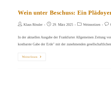
Wein unter Beschuss: Ein Plädoye
Beitrags-
Beitrag
Beitrags-
Beit
Klaus Rössler
29. März 2025
Weinnotizen
Autor:
veröffentlicht:
Kategorie:
Kom
In der aktuellen Ausgabe der Frankfurter Allgemeinen Zeitung vom
kostbarste Gabe der Erde" mit der zunehmenden gesellschaftlich
Wein
Weiterlesen
Unter
Beschuss:
Ein
Plädoyer
Für
Den
Bewussten
Genuss