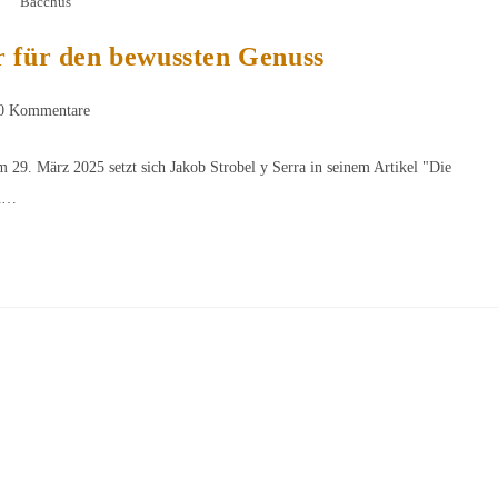
Bacchus
r für den bewussten Genuss
rags-
0 Kommentare
mentare:
 29. März 2025 setzt sich Jakob Strobel y Serra in seinem Artikel "Die
en…