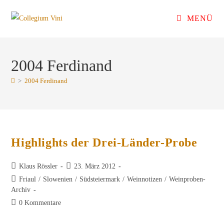
Zum
MENÜ
Inhalt
springen
2004 Ferdinand
>
2004 Ferdinand
Highlights der Drei-Länder-Probe
Beitrags-
Beitrag
Klaus Rössler
23. März 2012
Autor:
veröffentlicht:
Beitrags-
Friaul
/
Slowenien
/
Südsteiermark
/
Weinnotizen
/
Weinproben-
Kategorie:
Archiv
Beitrags-
0 Kommentare
Kommentare: