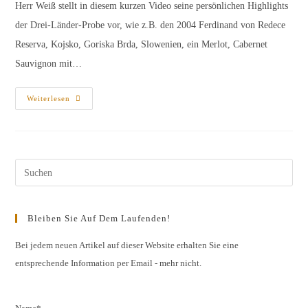
Herr Weiß stellt in diesem kurzen Video seine persönlichen Highlights
der Drei-Länder-Probe vor, wie z.B. den 2004 Ferdinand von Redece
Reserva, Kojsko, Goriska Brda, Slowenien, ein Merlot, Cabernet
Sauvignon mit…
Highlights
Weiterlesen
Der
Drei-
Länder-
Probe
Pres
Esc
to
Bleiben Sie Auf Dem Laufenden!
clos
the
Bei jedem neuen Artikel auf dieser Website erhalten Sie eine
entsprechende Information per Email - mehr nicht.
sear
pane