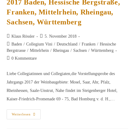
2017 Baden, Hessische Bergstraße,
Franken, Mittelrhein, Rheingau,
Sachsen, Württemberg
Beitrags-
Beitrag
Klaus Rössler
5. November 2018
Autor:
veröffentlicht:
Beitrags-
Baden
/
Collegium Vini
/
Deutschland
/
Franken
/
Hessische
Kategorie:
Bergstrasse
/
Mittelrhein
/
Rheingau
/
Sachsen
/
Württemberg
Beitrags-
0 Kommentare
Kommentare:
Liebe Collegiatinnen und Collegiaten,die Vorstellungsprobe des
Jahrgangs 2017 der Weinbaugebiete: Mosel, Saar, Ahr, Pfalz,
Rheinhessen, Saale-Unstrut, Nahe findet im Steigenberger Hotel,
Kaiser-Friedrich-Promenade 69 - 75, Bad Homburg v. d. H.,…
Vorstellungsprobe
Weiterlesen
Des
Jahrgangs
2017
Baden,