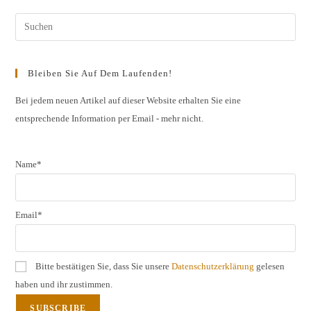
Hessische
Bergstraße,
Franken,
Pres
Mittelrhein,
Rheingau,
Esc
Sachsen,
Württemberg
to
Bleiben Sie Auf Dem Laufenden!
clos
the
Bei jedem neuen Artikel auf dieser Website erhalten Sie eine
entsprechende Information per Email - mehr nicht.
sear
pane
Name*
Email*
Bitte bestätigen Sie, dass Sie unsere
Datenschutzerklärung
gelesen
haben und ihr zustimmen.