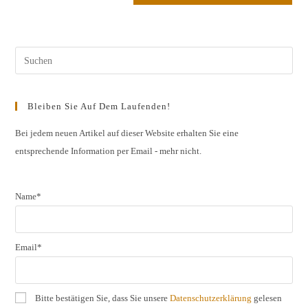
URL
Kommentieren
ein
ein
(optional)
Pres
Esc
to
Bleiben Sie Auf Dem Laufenden!
clos
the
Bei jedem neuen Artikel auf dieser Website erhalten Sie eine
entsprechende Information per Email - mehr nicht.
sear
pane
Name*
Email*
Bitte bestätigen Sie, dass Sie unsere
Datenschutzerklärung
gelesen