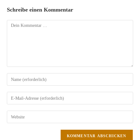
Schreibe einen Kommentar
Kommentar
Gib
deinen
Namen
Gib
oder
deine
Benutzernamen
E-
Gib
zum
Mail-
deine
Kommentieren
Adresse
Website-
ein
zum