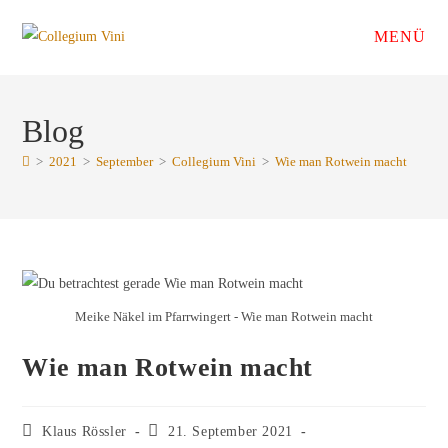
Zum
MENÜ
Inhalt
springen
Blog
>
2021
>
September
>
Collegium Vini
>
Wie man Rotwein macht
Meike Näkel im Pfarrwingert - Wie man Rotwein macht
Wie man Rotwein macht
Beitrags-
Beitrag
Klaus Rössler
21. September 2021