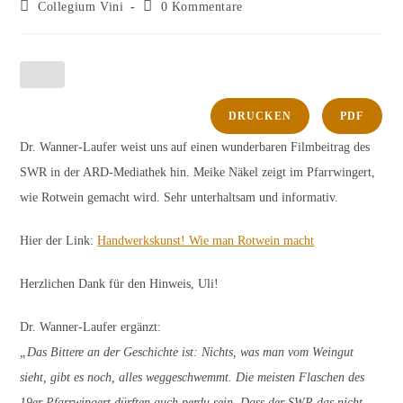
Autor:
veröffentlicht:
Beitrags-
Beitrags-
Collegium Vini
0 Kommentare
Kategorie:
Kommentare:
DRUCKEN
PDF
Dr. Wanner-Laufer weist uns auf einen wunderbaren Filmbeitrag des
SWR in der ARD-Mediathek hin. Meike Näkel zeigt im Pfarrwingert,
wie Rotwein gemacht wird. Sehr unterhaltsam und informativ.
Hier der Link:
Handwerkskunst! Wie man Rotwein macht
Herzlichen Dank für den Hinweis, Uli!
Dr. Wanner-Laufer ergänzt:
„Das Bittere an der Geschichte ist: Nichts, was man vom Weingut
sieht, gibt es noch, alles weggeschwemmt. Die meisten Flaschen des
19er Pfarrwingert dürften auch perdu sein. Dass der SWR das nicht