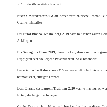
außerordentliche Weine beschert:
Einen
Gewürztraminer 2020
, dessen verführerische Aromatik el
Gaumen hinterließ.
Der
Pinot Bianco, Kristallberg 2019
hatte mit seinen zarten Hol
Anklängen
Ein
Sauvignon Blanc 2019
, dessen Bukett, dem einer frisch ge
Ruppigkeit sehr viel eigene Persönlichkeit. Sehr besonders!
Der rote
Per Sé
Kalterersee 2019
war erstaunlich farbintensiv, h
harmonischer, süffiger Tropfen.
Dem Charme des
Lagrein Tradition 2020
konnte man nur schwer 
Noten, die länger nachklangen.
Großen Dank an
Julia Walc
h und ihre Familie, die uns diesen G