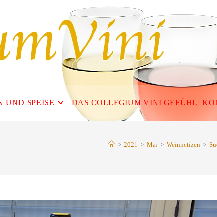
N UND SPEISE
DAS COLLEGIUM VINI GEFÜHL
KO
>
2021
>
Mai
>
Weinnotizen
>
Sü