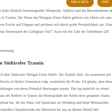
DRUCKEN
PDF
 jeder Hinsicht herausragenden Weinprobe: Südtirol und die Besonderheiten d
h
in Tramin. Die Weine des Weinguts Elena Walch gehören seit Jahren mit zum
eren Frucht und Eleganz und zeichnen sich durch große Persönlichkeit aus. Ein
ne Sternstunde des Collegium Vini“! Auch mit der Zahl der Teilnehmer (28
Verkostung:
m Südtiroler Tramin
ich dem Südtiroler Weingut Elena Walch. Die Tochter Julia, die zusammen mit
ereits in fünfter Generation trägt, moderierte die Probe. Ich glaube, dass dies
staltungen von deren Potential überzeugen musste. Das lag natürlich zu einem
us der Kellerei in Tramin die Hintergründe der Arbeit ihres gesamten Teams
 gefasst hat, die der Natur viel Spielraum im Weinberg und beim Weinmachen
ividuellen Charakteristika der Rebsorten hat uns an diesem Abend fünf