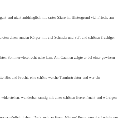
egant und nicht aufdringlich mit zarter Säure im Hintergrund viel Frische am
znoten einen runden Körper mit viel Schmelz und Saft und schönen fruchigen
mähten Sommerwiese recht nahe kam. Am Gaumen zeigte er bei einer gewissen
atte Biss und Frucht, eine schöne weiche Tanninstruktur und war ein
widerstehen: wunderbar samtig mit einer schönen Beerenfrucht und würzigen
enuss ermöglicht haben. Dank auch an Herrn
Michael Penno
von der Ludwig vo