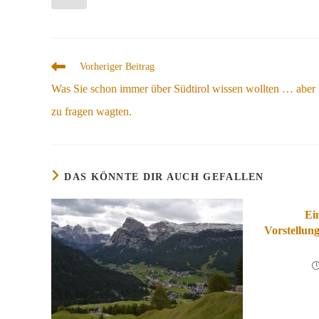
Weitere
Vorheriger Beitrag
Artikel
Was Sie schon immer über Südtirol wissen wollten … aber 
ansehen
zu fragen wagten.
DAS KÖNNTE DIR AUCH GEFALLEN
Ei
Vorstellun