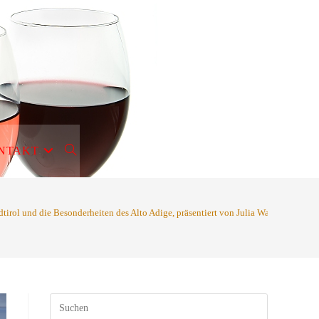
NTAKT
WEBSITE-
SUCHE
dtirol und die Besonderheiten des Alto Adige, präsentiert von Julia Walch
UMSCHALTEN
Press