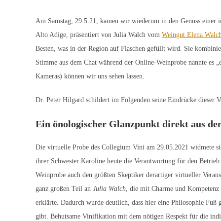
Am Samstag, 29.5.21, kamen wir wiederum in den Genuss einer in
Alto Adige, präsentiert von Julia Walch vom
Weingut Elena Walc
Besten, was in der Region auf Flaschen gefüllt wird. Sie kombini
Stimme aus dem Chat während der Online-Weinprobe nannte es „ei
Kameras) können wir uns sehen lassen.
Dr. Peter Hilgard schildert im Folgenden seine Eindrücke dieser 
Ein önologischer Glanzpunkt direkt aus de
Die virtuelle Probe des Collegium Vini am 29.05.2021 widmete s
ihrer Schwester Karoline heute die Verantwortung für den Betrieb b
Weinprobe auch den größten Skeptiker derartiger virtueller Veran
ganz großen Teil an
Julia Walch
, die mit Charme und Kompetenz a
erklärte. Dadurch wurde deutlich, dass hier eine Philosophie Fuß
gibt. Behutsame Vinifikation mit dem nötigen Respekt für die ind