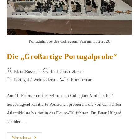
Portugalprobe des Collegium Vini am 11.2.2026
Die „Großartige Portugalprobe“
Beitrags-
Beitrag
Klaus Rössler
15. Februar 2026
Autor:
veröffentlicht:
Beitrags-
Beitrags-
Portugal
/
Weinnotizen
0 Kommentare
Kategorie:
Kommentare:
Am 11. Februar durften wir uns im Collegium Vini durch 21
hervorragend kuratierte Positionen probieren, die von der kühlen
Atlantikküste bis tief in das Douro-Tal führten. Dr. Peter Hilgard
schildert…
Die
Weiterlesen