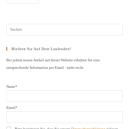
„Großartige
Portugalprobe“
Pres
Esc
to
Bleiben Sie Auf Dem Laufenden!
clos
the
Bei jedem neuen Artikel auf dieser Website erhalten Sie eine
entsprechende Information per Email - mehr nicht.
sear
pane
Name*
Email*
Bitte bestätigen Sie, dass Sie unsere
Datenschutzerklärung
gelesen