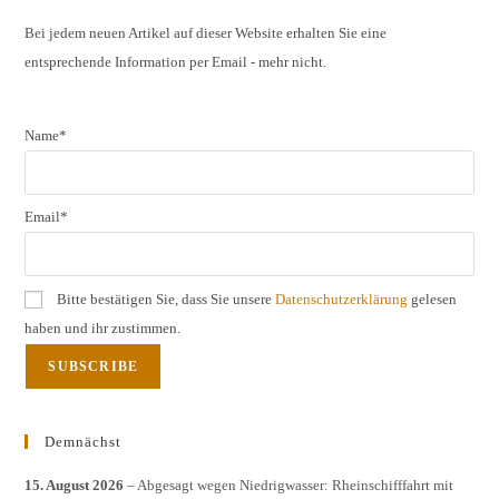
clos
the
Bei jedem neuen Artikel auf dieser Website erhalten Sie eine
entsprechende Information per Email - mehr nicht.
sear
pane
Name*
Email*
Bitte bestätigen Sie, dass Sie unsere
Datenschutzerklärung
gelesen
haben und ihr zustimmen.
Demnächst
15. August 2026
– Abgesagt wegen Niedrigwasser: Rheinschifffahrt mit