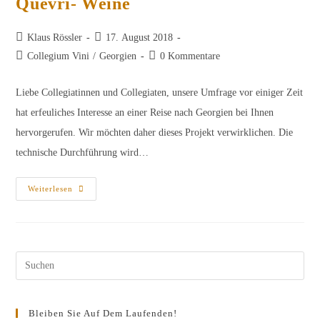
Quevri- Weine
Beitrags-
Beitrag
Klaus Rössler
17. August 2018
Autor:
veröffentlicht:
Beitrags-
Beitrags-
Collegium Vini
/
Georgien
0 Kommentare
Kategorie:
Kommentare:
Liebe Collegiatinnen und Collegiaten, unsere Umfrage vor einiger Zeit
hat erfeuliches Interesse an einer Reise nach Georgien bei Ihnen
hervorgerufen. Wir möchten daher dieses Projekt verwirklichen. Die
technische Durchführung wird…
Wein-
Weiterlesen
Studienreise
Nach
Georgien,
Quevri-
Weine
Pres
Esc
to
Bleiben Sie Auf Dem Laufenden!