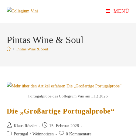
Zum
MENÜ
Inhalt
springen
Pintas Wine & Soul
>
Pintas Wine & Soul
Portugalprobe des Collegium Vini am 11.2.2026
Die „Großartige Portugalprobe“
Beitrags-
Beitrag
Klaus Rössler
15. Februar 2026
Autor:
veröffentlicht:
Beitrags-
Beitrags-
Portugal
/
Weinnotizen
0 Kommentare