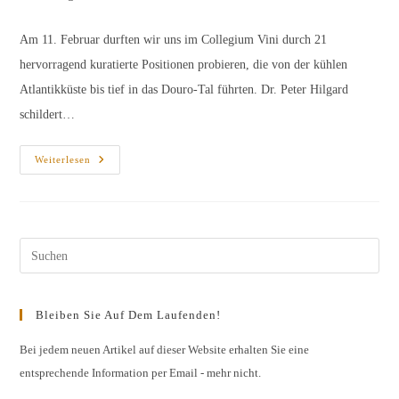
Kategorie:
Kommentare:
Am 11. Februar durften wir uns im Collegium Vini durch 21
hervorragend kuratierte Positionen probieren, die von der kühlen
Atlantikküste bis tief in das Douro-Tal führten. Dr. Peter Hilgard
schildert…
Die
Weiterlesen
„Großartige
Portugalprobe“
Pres
Esc
to
Bleiben Sie Auf Dem Laufenden!
clos
the
Bei jedem neuen Artikel auf dieser Website erhalten Sie eine
entsprechende Information per Email - mehr nicht.
sear
pane