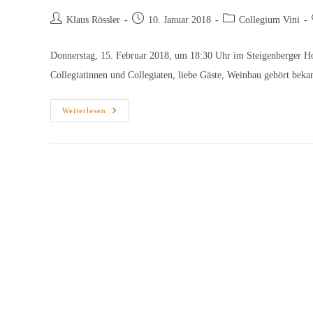
Beitrags-
Beitrag
Beitrags-
Klaus Rössler
10. Januar 2018
Collegium Vini
Autor:
veröffentlicht:
Kategorie:
Donnerstag, 15. Februar 2018, um 18:30 Uhr im Steigenberger H
Collegiatinnen und Collegiaten, liebe Gäste, Weinbau gehört bek
Einladung
Weiterlesen
Zur
Degustation
„Historische
Rebsorten“