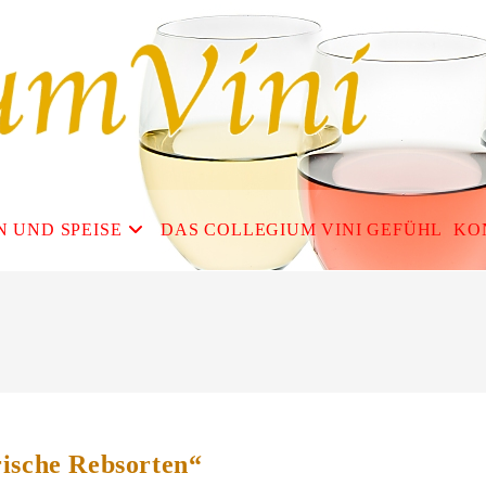
N UND SPEISE
DAS COLLEGIUM VINI GEFÜHL
KO
rische Rebsorten“