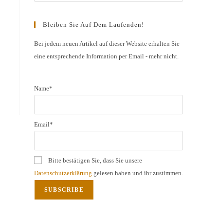
Escape
to
Bleiben Sie Auf Dem Laufenden!
close
the
Bei jedem neuen Artikel auf dieser Website erhalten Sie
eine entsprechende Information per Email - mehr nicht.
search
panel.
Name*
Email*
Bitte bestätigen Sie, dass Sie unsere
Datenschutzerklärung
gelesen haben und ihr zustimmen.