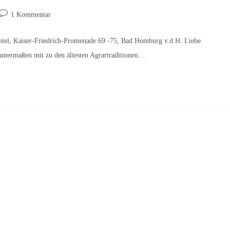
Beitrags-
1 Kommentar
Kommentare:
otel, Kaiser-Friedrich-Promenade 69 -75, Bad Homburg v.d.H. Liebe
anntermaßen mit zu den ältesten Agrartraditionen…