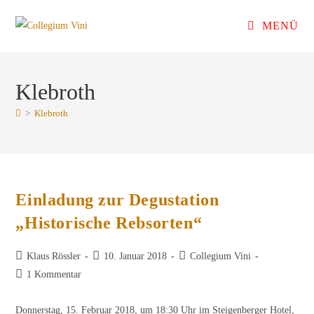
Zum
MENÜ
Inhalt
springen
Klebroth
>
Klebroth
Einladung zur Degustation
„Historische Rebsorten“
Beitrags-
Beitrag
Beitrags-
Klaus Rössler
10. Januar 2018
Collegium Vini
Autor:
veröffentlicht:
Kategorie:
Beitrags-
1 Kommentar
Kommentare:
Donnerstag, 15. Februar 2018, um 18:30 Uhr im Steigenberger Hotel,