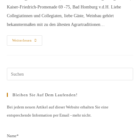
Kaiser-Friedrich-Promenade 69 -75, Bad Homburg v.d.H. Liebe
Collegiatinnen und Collegiaten, liebe Gäste, Weinbau gehört
bekanntermaßen mit zu den ältesten Agrartraditionen…
Einladung
Weiterlesen
Zur
Degustation
„Historische
Rebsorten“
Pres
Esc
to
Bleiben Sie Auf Dem Laufenden!
clos
the
Bei jedem neuen Artikel auf dieser Website erhalten Sie eine
entsprechende Information per Email - mehr nicht.
sear
pane
Name*