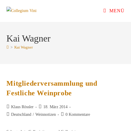
Zum
MENÜ
Inhalt
springen
Kai Wagner
>
Kai Wagner
Mitgliederversammlung und
Festliche Weinprobe
Beitrags-
Beitrag
Klaus Rössler
18. März 2014
Autor:
veröffentlicht:
Beitrags-
Beitrags-
Deutschland
/
Weinnotizen
0 Kommentare
Kategorie:
Kommentare: