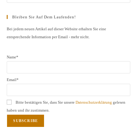
Esc
to
Bleiben Sie Auf Dem Laufenden!
clos
the
Bei jedem neuen Artikel auf dieser Website erhalten Sie eine
entsprechende Information per Email - mehr nicht.
sear
pane
Name*
Email*
Bitte bestätigen Sie, dass Sie unsere
Datenschutzerklärung
gelesen
haben und ihr zustimmen.