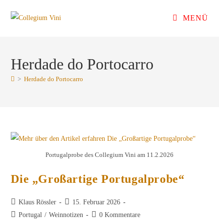
Zum
MENÜ
Inhalt
springen
Herdade do Portocarro
>
Herdade do Portocarro
Portugalprobe des Collegium Vini am 11.2.2026
Die „Großartige Portugalprobe“
Beitrags-
Beitrag
Klaus Rössler
15. Februar 2026
Autor:
veröffentlicht:
Beitrags-
Beitrags-
Portugal
/
Weinnotizen
0 Kommentare