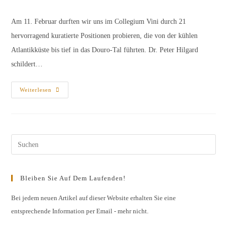
Kategorie:
Kommentare:
Am 11. Februar durften wir uns im Collegium Vini durch 21
hervorragend kuratierte Positionen probieren, die von der kühlen
Atlantikküste bis tief in das Douro-Tal führten. Dr. Peter Hilgard
schildert…
Die
Weiterlesen
„Großartige
Portugalprobe“
Pres
Esc
to
Bleiben Sie Auf Dem Laufenden!
clos
the
Bei jedem neuen Artikel auf dieser Website erhalten Sie eine
entsprechende Information per Email - mehr nicht.
sear
pane