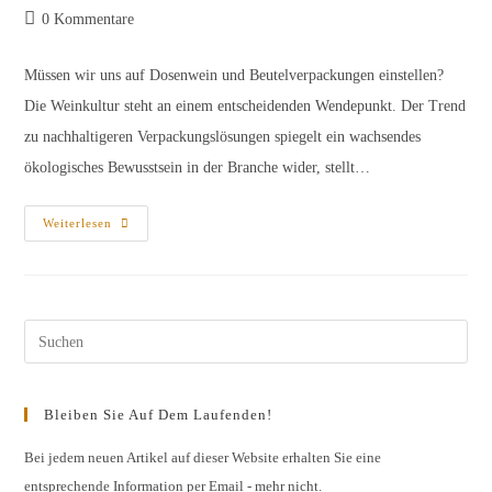
Autor:
veröffentlicht:
Kategorie:
Beitrags-
0 Kommentare
Kommentare:
Müssen wir uns auf Dosenwein und Beutelverpackungen einstellen?
Die Weinkultur steht an einem entscheidenden Wendepunkt. Der Trend
zu nachhaltigeren Verpackungslösungen spiegelt ein wachsendes
ökologisches Bewusstsein in der Branche wider, stellt…
Die
Weiterlesen
Zukunft
Der
Weinverpackung?
Pres
Esc
to
Bleiben Sie Auf Dem Laufenden!
clos
the
Bei jedem neuen Artikel auf dieser Website erhalten Sie eine
entsprechende Information per Email - mehr nicht.
sear