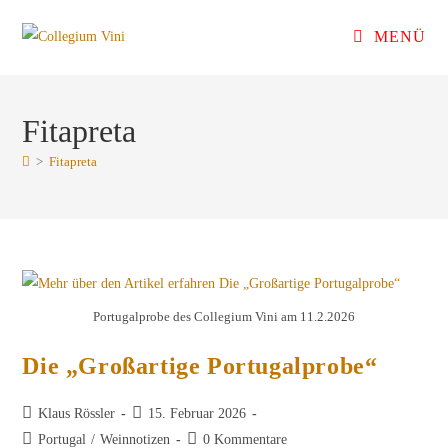
Zum
MENÜ
Inhalt
springen
Fitapreta
>
Fitapreta
Portugalprobe des Collegium Vini am 11.2.2026
Die „Großartige Portugalprobe“
Beitrags-
Beitrag
Klaus Rössler
15. Februar 2026
Autor:
veröffentlicht:
Beitrags-
Beitrags-
Portugal
/
Weinnotizen
0 Kommentare