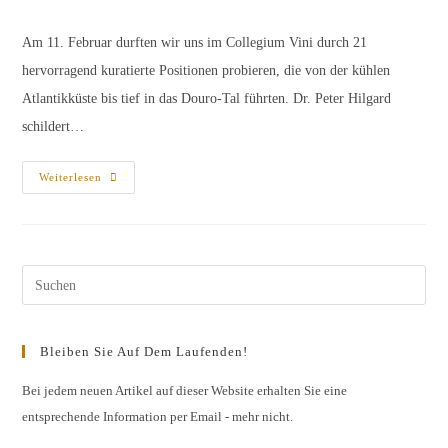
Kategorie:
Kommentare:
Am 11. Februar durften wir uns im Collegium Vini durch 21
hervorragend kuratierte Positionen probieren, die von der kühlen
Atlantikküste bis tief in das Douro-Tal führten. Dr. Peter Hilgard
schildert…
Die
Weiterlesen
„Großartige
Portugalprobe“
Pres
Esc
to
Bleiben Sie Auf Dem Laufenden!
clos
the
Bei jedem neuen Artikel auf dieser Website erhalten Sie eine
entsprechende Information per Email - mehr nicht.
sear
pane