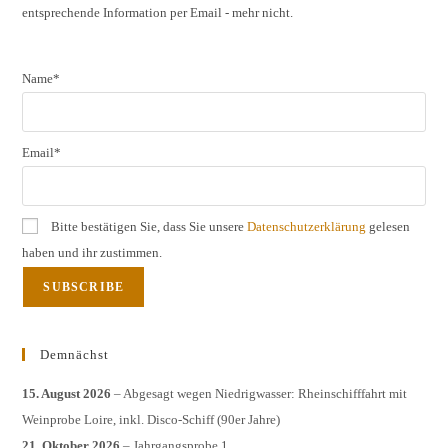
entsprechende Information per Email - mehr nicht.
sear
pane
Name*
Email*
Bitte bestätigen Sie, dass Sie unsere
Datenschutzerklärung
gelesen
haben und ihr zustimmen.
Demnächst
15. August 2026
– Abgesagt wegen Niedrigwasser: Rheinschifffahrt mit
Weinprobe Loire, inkl. Disco-Schiff (90er Jahre)
21. Oktober 2026
– Jahrgangsprobe 1