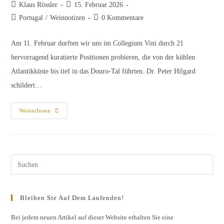
Beitrags-
Beitrag
Klaus Rössler
15. Februar 2026
Autor:
veröffentlicht:
Beitrags-
Beitrags-
Portugal
/
Weinnotizen
0 Kommentare
Kategorie:
Kommentare:
Am 11. Februar durften wir uns im Collegium Vini durch 21
hervorragend kuratierte Positionen probieren, die von der kühlen
Atlantikküste bis tief in das Douro-Tal führten. Dr. Peter Hilgard
schildert…
Die
Weiterlesen
„Großartige
Portugalprobe“
Pres
Esc
to
Bleiben Sie Auf Dem Laufenden!
clos
the
Bei jedem neuen Artikel auf dieser Website erhalten Sie eine