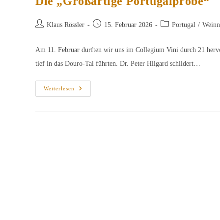
Die „Großartige Portugalprobe“
Beitrags-
Beitrag
Beitrags-
Klaus Rössler
15. Februar 2026
Portugal
/
Weinn
Autor:
veröffentlicht:
Kategorie:
Am 11. Februar durften wir uns im Collegium Vini durch 21 hervor
tief in das Douro-Tal führten. Dr. Peter Hilgard schildert…
Die
Weiterlesen
„Großartige
Portugalprobe“