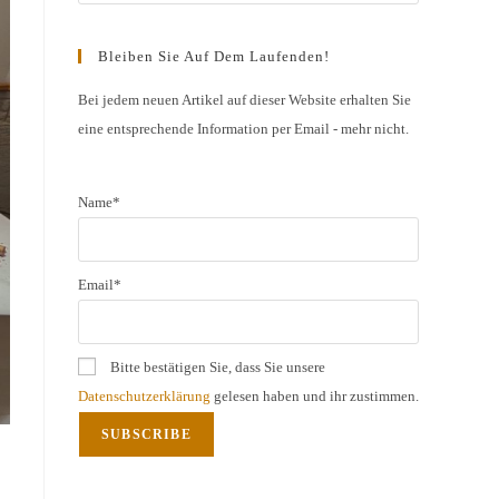
Escape
to
Bleiben Sie Auf Dem Laufenden!
close
the
Bei jedem neuen Artikel auf dieser Website erhalten Sie
eine entsprechende Information per Email - mehr nicht.
search
panel.
Name*
Email*
Bitte bestätigen Sie, dass Sie unsere
Datenschutzerklärung
gelesen haben und ihr zustimmen.